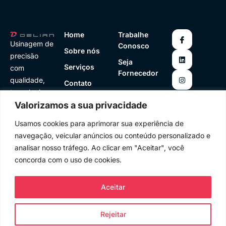
Home
Trabalhe
Usinagem de
Conosco
Sobre nós
precisão
Seja
Serviços
com
Fornecedor
qualidade,
Contato
tecnologia e
(11) 4979-
Valorizamos a sua privacidade
confiabilidad
6918
vendas@deli
e para sua
an.com.br
Usamos cookies para aprimorar sua experiência de
indústria.
navegação, veicular anúncios ou conteúdo personalizado e
analisar nosso tráfego. Ao clicar em "Aceitar", você
concorda com o uso de cookies.
© VL7 . Todos os direitos reservados. 2025.
Aceitar
Termos e condições
Política de privacidade
Rejeitar