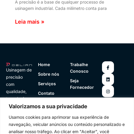
A precisão é a base de qualquer processo de
usinagem industrial. Cada milímetro conta para
Leia mais »
Home
Trabalhe
Usinagem de
Conosco
Sobre nós
precisão
Seja
Serviços
com
Fornecedor
qualidade,
Contato
tecnologia e
(11) 4979-
Valorizamos a sua privacidade
confiabilidad
6918
vendas@deli
e para sua
an.com.br
Usamos cookies para aprimorar sua experiência de
indústria.
navegação, veicular anúncios ou conteúdo personalizado e
analisar nosso tráfego. Ao clicar em "Aceitar", você